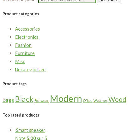
Product categories
Accessories
Electronics
Fashion
Furniture
Misc
Uncategorized
Product tags
Modern
Black
Wood
Bags
Footwear
Office
Watches
Top rated products
Smart speaker
Note
5.00
sur 5