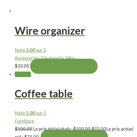
Wire organizer
Note
5.00
sur 5
Accessories
,
Electronics
,
Misc
$
10.00
AJOUTER AU PANIER
Promo !
Coffee table
Note
5.00
sur 5
Furniture
$
100.00
Le prix initial était : $100.00.
$
75.00
Le prix actuel
est : $75.00.