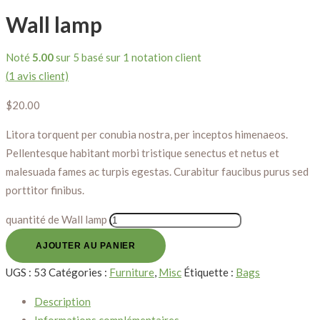
Wall lamp
Noté
5.00
sur 5 basé sur
1
notation client
(
1
avis client)
$
20.00
Litora torquent per conubia nostra, per inceptos himenaeos.
Pellentesque habitant morbi tristique senectus et netus et
malesuada fames ac turpis egestas. Curabitur faucibus purus sed
porttitor finibus.
quantité de Wall lamp
AJOUTER AU PANIER
UGS :
53
Catégories :
Furniture
,
Misc
Étiquette :
Bags
Description