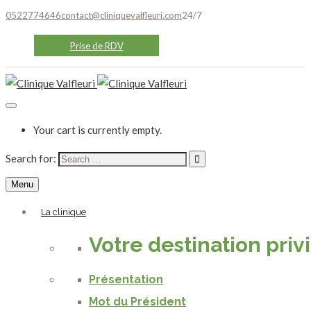
0522774646
contact@cliniquevalfleuri.com
24/7
Prise de RDV
Your cart is currently empty.
Search for:
Menu
La clinique
Votre destination priv
Présentation
Mot du Président