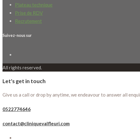
Plateau technique
Prise de RDV
Recrutement
Suivez-nous sur
All rights reserved.
Let's get in touch
Give us a call or drop by anytime, we endeavour to answer all enqui
0522774646
contact@cliniquevalfleuri.com