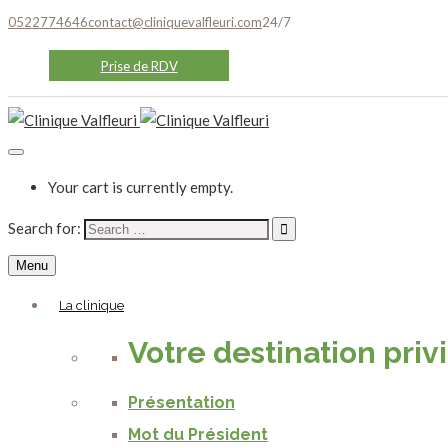
0522774646
contact@cliniquevalfleuri.com
24/7
Prise de RDV
Your cart is currently empty.
Search for:
Menu
La clinique
Votre destination priv
Présentation
Mot du Président