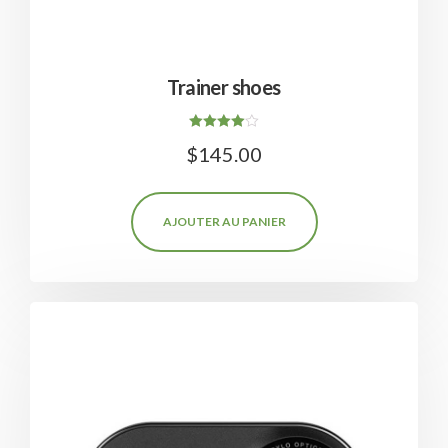
Trainer shoes
Note
$
145.00
4.00
sur 5
AJOUTER AU PANIER