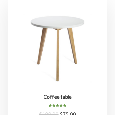
Coffee table
Note
$
100.00
$
75.00