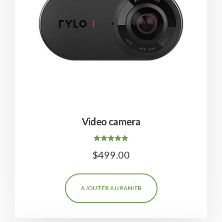
Video camera
Note
$
499.00
5.00
sur 5
AJOUTER AU PANIER