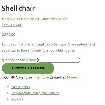
Shell chair
Noté
4.50
sur 5 basé sur
2
notations client
(
2
avis client)
$
225.00
Luctus sollicitudin leo sagittis scelerisque. Class aptent taciti
sociosqu ad litora torquent per conubia nostra.
quantité de Shell chair
AJOUTER AU PANIER
UGS :
40
Catégorie :
Furniture
Étiquette :
Modern
Description
Informations complémentaires
Avis (2)