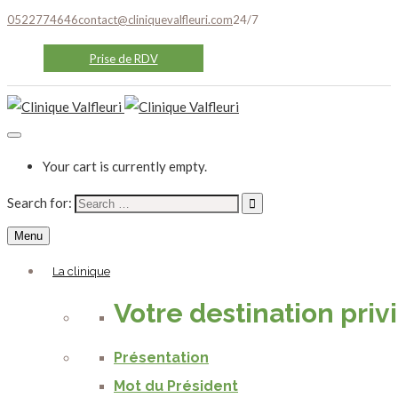
0522774646
contact@cliniquevalfleuri.com
24/7
Prise de RDV
Your cart is currently empty.
Search for:
Menu
La clinique
Votre destination priv
Présentation
Mot du Président