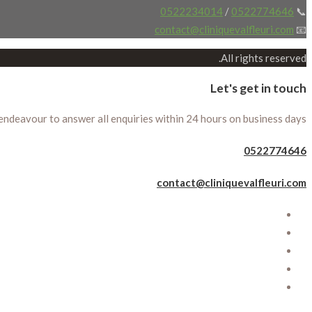
0522234014
/
0522774646
📞
contact@cliniquevalfleuri.com
📧
All rights reserved.
Let's get in touch
 endeavour to answer all enquiries within 24 hours on business days.
0522774646
contact@cliniquevalfleuri.com