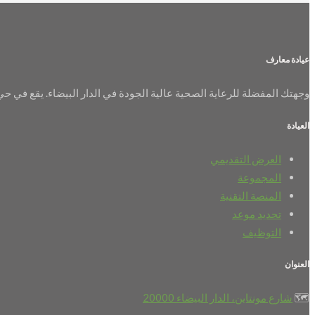
عيادة معارف
وجهتك المفضلة للرعاية الصحية عالية الجودة في الدار البيضاء. يقع في حي
العيادة
العرض التقديمي
المجموعة
المنصة التقنية
تحديد موعد
التوظيف
العنوان
🗺️
شارع مونتاين، الدار البيضاء 20000