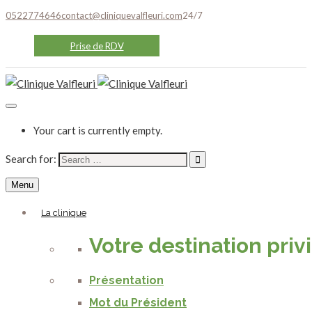
0522774646
contact@cliniquevalfleuri.com
24/7
Prise de RDV
Your cart is currently empty.
Search for:
Menu
La clinique
Votre destination priv
Présentation
Mot du Président