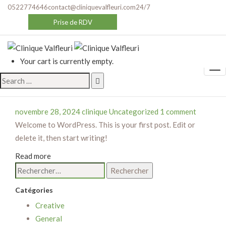
0522774646
contact@cliniquevalfleuri.com
24/7
Currently browsing:
Prise de RDV
Uncategorized
Clinique Valfleuri
>
Blog
>
Uncategorized
Your cart is currently empty.
Search
Hello world!
for:
novembre 28, 2024
clinique
Uncategorized
1 comment
Welcome to WordPress. This is your first post. Edit or
delete it, then start writing!
Read more
Rechercher :
Catégories
Creative
General