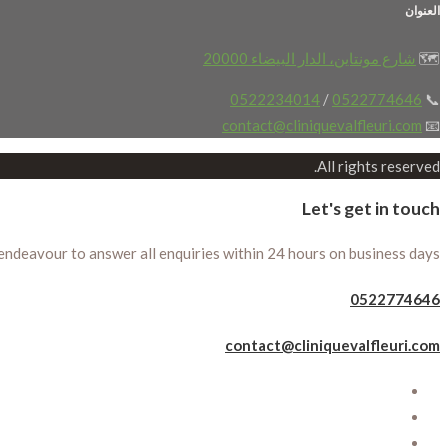
العنوان
🗺️
شارع مونتاين، الدار البيضاء 20000
0522234014
/
0522774646
📞
contact@cliniquevalfleuri.com
📧
All rights reserved.
Let's get in touch
 endeavour to answer all enquiries within 24 hours on business days.
0522774646
contact@cliniquevalfleuri.com